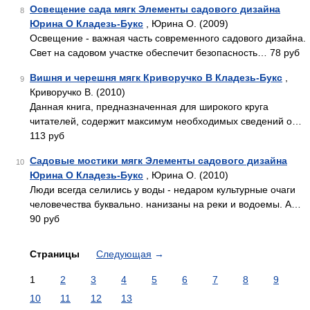
Освещение сада мягк Элементы садового дизайна
8
Юрина О Кладезь-Букс
, Юрина О. (2009)
Освещение - важная часть современного садового дизайна.
Свет на садовом участке обеспечит безопасность… 78 руб
Вишня и черешня мягк Криворучко В Кладезь-Букс
,
9
Криворучко В. (2010)
Данная книга, предназначенная для широкого круга
читателей, содержит максимум необходимых сведений о…
113 руб
Садовые мостики мягк Элементы садового дизайна
10
Юрина О Кладезь-Букс
, Юрина О. (2010)
Люди всегда селились у воды - недаром культурные очаги
человечества буквально. нанизаны на реки и водоемы. А…
90 руб
Страницы
Следующая
→
1
2
3
4
5
6
7
8
9
10
11
12
13